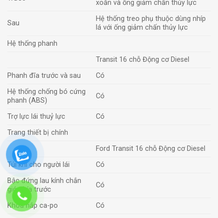
xoắn và ống giảm chấn thủy lực
Hệ thống treo phụ thuộc dùng nhíp
Sau
lá với ống giảm chấn thủy lực
Hệ thống phanh
Transit 16 chỗ Động cơ Diesel
Phanh đĩa trước và sau
Có
Hệ thống chống bó cứng
Có
phanh (ABS)
Trợ lực lái thuỷ lực
Có
Trang thiết bị chính
Ford Transit 16 chỗ Động cơ Diesel
Túi khí cho người lái
Có
Bậc đứng lau kính chắn
Có
gió phía trước
Khoá nắp ca-po
Có