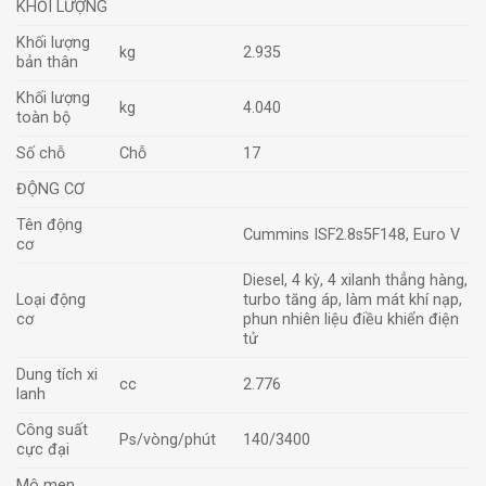
KHỐI LƯỢNG
Khối lượng
kg
2.935
bản thân
Khối lượng
kg
4.040
toàn bộ
Số chỗ
Chỗ
17
ĐỘNG CƠ
Tên động
Cummins ISF2.8s5F148, Euro V
cơ
Diesel, 4 kỳ, 4 xilanh thẳng hàng,
Loại động
turbo tăng áp, làm mát khí nạp,
cơ
phun nhiên liệu điều khiển điện
tử
Dung tích xi
cc
2.776
lanh
Công suất
Ps/vòng/phút
140/3400
cực đại
Mô men