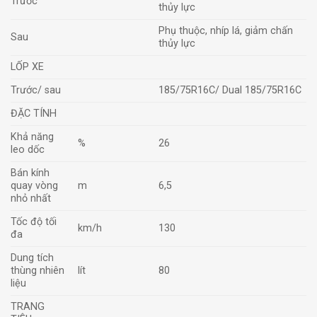
Trước
thủy lực
Phụ thuộc, nhíp lá, giảm chấn
Sau
thủy lực
LỐP XE
Trước/ sau
185/75R16C/ Dual 185/75R16C
ĐẶC TÍNH
Khả năng
%
26
leo dốc
Bán kính
quay vòng
m
6,5
nhỏ nhất
Tốc độ tối
km/h
130
đa
Dung tích
thùng nhiên
lít
80
liệu
TRANG