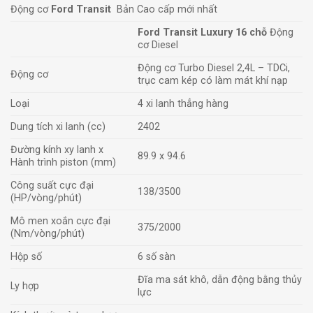
Động cơ
Ford Transit
Bản Cao cấp mới nhất
Ford Transit Luxury 16 chỗ
Động
cơ Diesel
Động cơ Turbo Diesel 2,4L – TDCi,
Động cơ
trục cam kép có làm mát khí nạp
Loại
4 xi lanh thẳng hàng
Dung tích xi lanh (cc)
2402
Đường kính xy lanh x
89.9 x 94.6
Hành trình piston (mm)
Công suất cực đại
138/3500
(HP/vòng/phút)
Mô men xoắn cực đại
375/2000
(Nm/vòng/phút)
Hộp số
6 số sàn
Đĩa ma sát khô, dẫn động bằng thủy
Ly hợp
lực