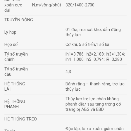
xoắn cực
N.m/vòng/phút
320/1400-2700
đại
TRUYỀN ĐỘNG
01 đĩa, ma sát khô, dẫn động
Ly hợp
thủy lực
Hộp số
Cơ khí, 5 số tiến,1 số lùi
Tỷ số truyền
ih1=3.786; ih2=2,188; ih3=1,304;
chính
ih4=1,000; ih5=0,794; iR=3,280
Tỷ số truyền
4,3
cầu
HỆ THỐNG
Bánh răng – thanh răng, trợ lực
LÁI
thủy lực
Thủy lực trợ lực chân không,
HỆ THỐNG
phanh đĩa/ sau tang trống có
PHANH
trang bị ABS và EBD
HỆ THỐNG TREO
Độc lập, lò xo xoắn, giảm chấn