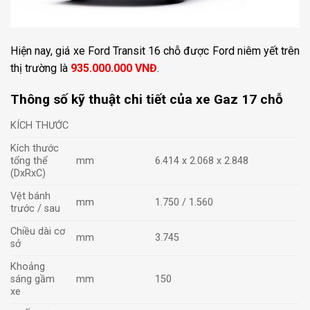
Hiện nay, giá xe Ford Transit 16 chỗ được Ford niêm yết trên
thị trường là
935.000.000 VNĐ
.
Thông số kỹ thuật chi tiết của xe Gaz 17 chỗ
KÍCH THƯỚC
Kích thước
tổng thể
mm
6.414 x 2.068 x 2.848
(DxRxC)
Vệt bánh
mm
1.750 / 1.560
trước / sau
Chiều dài cơ
mm
3.745
sở
Khoảng
sáng gầm
mm
150
xe