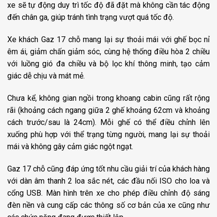
xe sẽ tự động duy trì tốc độ đã đặt mà không cần tác động
đến chân ga, giúp tránh tình trạng vượt quá tốc độ.
Xe khách Gaz 17 chỗ mang lại sự thoải mái với ghế bọc nỉ
êm ái, giảm chấn giảm sóc, cùng hệ thống điều hòa 2 chiều
với luồng gió đa chiều và bộ lọc khí thông minh, tạo cảm
giác dễ chịu và mát mẻ.
Chưa kể, không gian ngồi trong khoang cabin cũng rất rộng
rãi (khoảng cách ngang giữa 2 ghế khoảng 62cm và khoảng
cách trước/sau là 24cm). Mỗi ghế có thể điều chỉnh lên
xuống phù hợp với thể trạng từng người, mang lại sự thoải
mái và không gây cảm giác ngột ngạt.
Gaz 17 chỗ cũng đáp ứng tốt nhu cầu giải trí của khách hàng
với dàn âm thanh 2 loa sắc nét, các đầu nối ISO cho loa và
cổng USB. Màn hình trên xe cho phép điều chỉnh độ sáng
đèn nền và cung cấp các thông số cơ bản của xe cũng như