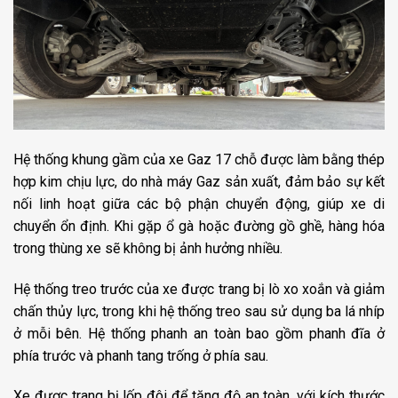
Hệ thống khung gầm của xe Gaz 17 chỗ được làm bằng thép
hợp kim chịu lực, do nhà máy Gaz sản xuất, đảm bảo sự kết
nối linh hoạt giữa các bộ phận chuyển động, giúp xe di
chuyển ổn định. Khi gặp ổ gà hoặc đường gồ ghề, hàng hóa
trong thùng xe sẽ không bị ảnh hưởng nhiều.
Hệ thống treo trước của xe được trang bị lò xo xoắn và giảm
chấn thủy lực, trong khi hệ thống treo sau sử dụng ba lá nhíp
ở mỗi bên. Hệ thống phanh an toàn bao gồm phanh đĩa ở
phía trước và phanh tang trống ở phía sau.
Xe được trang bị lốp đôi để tăng độ an toàn, với kích thước