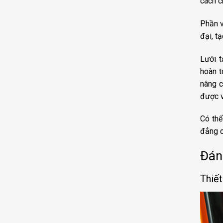
cách c
Phần v
đại, t
Lưới t
hoàn t
nâng c
được v
Có thể
đẳng c
Đán
Thiết