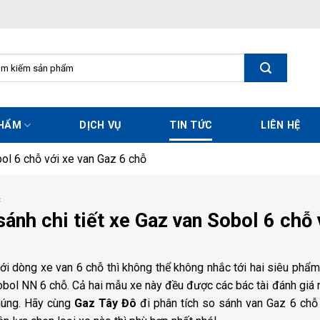
m
m:
PHẨM
DỊCH VỤ
TIN TỨC
LIÊN HỆ
bol 6 chỗ với xe van Gaz 6 chỗ
C
sánh chi tiết xe Gaz van Sobol 6 chỗ 
ới dòng xe van 6 chỗ thì không thể không nhắc tới hai siêu phẩm
bol NN 6 chỗ. Cả hai mẫu xe này đều được các bác tài đánh giá rấ
húng. Hãy cùng
Gaz Tây Đô
đi phân tích so sánh van Gaz 6 chỗ 