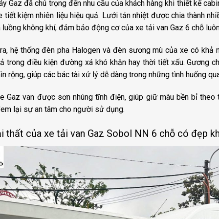
y Gaz đã chú trọng đến nhu cầu của khách hàng khi thiết kế cabi
e tiết kiệm nhiên liệu hiệu quả. Lưới tản nhiệt được chia thành nh
 luồng không khí, đảm bảo động cơ của xe tải van Gaz 6 chỗ luôn
ra, hệ thống đèn pha Halogen và đèn sương mù của xe có khả năn
ả trong điều kiện đường xá khó khăn hay thời tiết xấu. Gương ch
ìn rộng, giúp các bác tài xử lý dễ dàng trong những tình huống qua
e Gaz van được sơn nhúng tĩnh điện, giúp giữ màu bền bỉ theo 
em lại sự an tâm cho người sử dụng.
i thất của xe tải van Gaz Sobol NN 6 chỗ có đẹp 