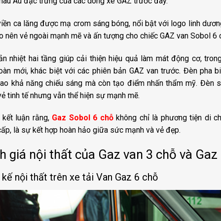
hâu Âu đặc trưng của các dòng xe GAZ trước đây.
iền ca lăng được mạ crom sáng bóng, nổi bật với logo linh dươn
ạo nên vẻ ngoài mạnh mẽ và ấn tượng cho chiếc GAZ van Sobol 6 
ản nhiệt hai tầng giúp cải thiện hiệu quả làm mát động cơ, tro
oàn mới, khác biệt với các phiên bản GAZ van trước. Đèn pha b
ao khả năng chiếu sáng mà còn tạo điểm nhấn thẩm mỹ. Đèn sư
ẻ tinh tế nhưng vẫn thể hiện sự mạnh mẽ.
 kết luận rằng,
Gaz Sobol 6 chỗ
không chỉ là phương tiện di c
ấp, là sự kết hợp hoàn hảo giữa sức mạnh và vẻ đẹp.
h giá nội thất của Gaz van 3 chỗ và Ga
 kế nội thất trên xe tải Van Gaz 6 chỗ