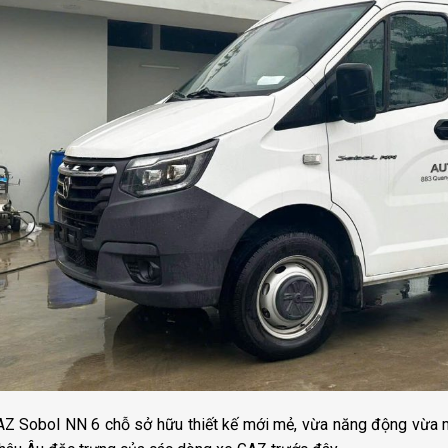
Z Sobol NN 6 chỗ sở hữu thiết kế mới mẻ, vừa năng động vừa 