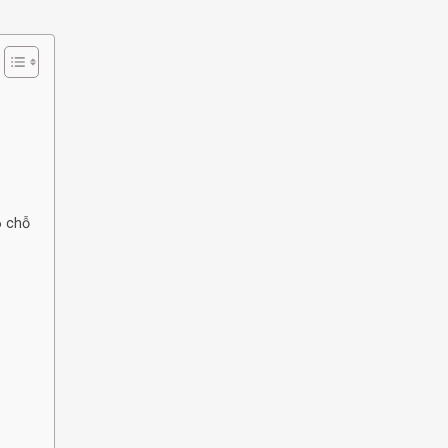
6 chỗ
ỗ