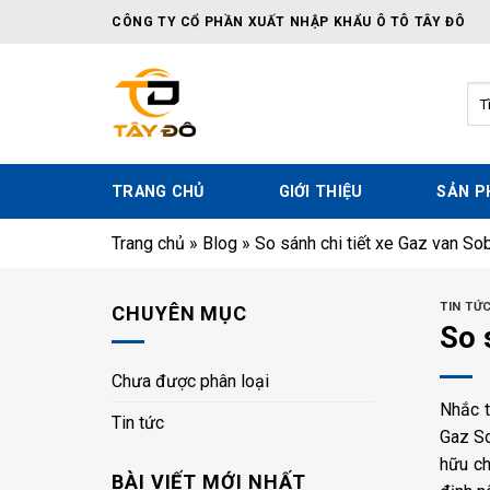
Skip
CÔNG TY CỔ PHẦN XUẤT NHẬP KHẨU Ô TÔ TÂY ĐÔ
to
content
Tì
kiế
TRANG CHỦ
GIỚI THIỆU
SẢN 
Trang chủ
»
Blog
»
So sánh chi tiết xe Gaz van So
TIN TỨ
CHUYÊN MỤC
So 
Chưa được phân loại
Nhắc t
Tin tức
Gaz So
hữu c
BÀI VIẾT MỚI NHẤT