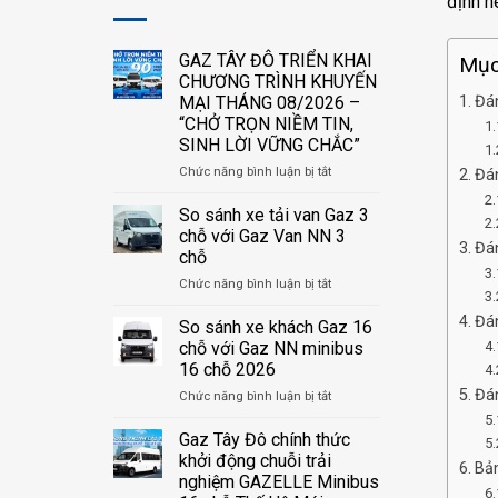
định n
GAZ TÂY ĐÔ TRIỂN KHAI
Mục 
CHƯƠNG TRÌNH KHUYẾN
MẠI THÁNG 08/2026 –
Đán
“CHỞ TRỌN NIỀM TIN,
SINH LỜI VỮNG CHẮC”
ở
Chức năng bình luận bị tắt
Đán
GAZ
TÂY
So sánh xe tải van Gaz 3
ĐÔ
chỗ với Gaz Van NN 3
TRIỂN
Đán
chỗ
KHAI
ở
Chức năng bình luận bị tắt
CHƯƠNG
So
TRÌNH
Đá
sánh
KHUYẾN
So sánh xe khách Gaz 16
xe
MẠI
chỗ với Gaz NN minibus
tải
THÁNG
16 chỗ 2026
van
08/2026
Đán
ở
Chức năng bình luận bị tắt
Gaz
–
So
3
“CHỞ
sánh
chỗ
TRỌN
Gaz Tây Đô chính thức
xe
với
NIỀM
khởi động chuỗi trải
Bả
khách
Gaz
TIN,
nghiệm GAZELLE Minibus
Gaz
Van
SINH