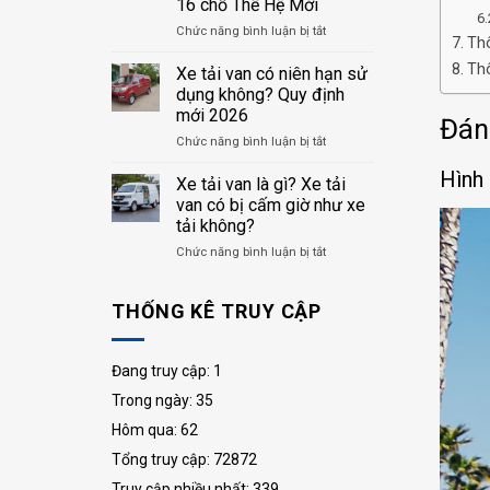
16 chỗ Thế Hệ Mới
16
NN
LỜI
chỗ
3
ở
Chức năng bình luận bị tắt
VỮNG
Thô
với
chỗ
Gaz
CHẮC”
Gaz
Tây
Thô
Xe tải van có niên hạn sử
NN
Đô
dụng không? Quy định
minibus
chính
mới 2026
Đán
16
thức
chỗ
ở
Chức năng bình luận bị tắt
khởi
2026
Xe
động
Hình 
tải
chuỗi
Xe tải van là gì? Xe tải
van
trải
van có bị cấm giờ như xe
có
nghiệm
tải không?
niên
GAZELLE
ở
Chức năng bình luận bị tắt
hạn
Minibus
Xe
sử
16
tải
dụng
chỗ
THỐNG KÊ TRUY CẬP
van
không?
Thế
là
Quy
Hệ
gì?
định
Mới
Xe
mới
Đang truy cập: 1
tải
2026
Trong ngày: 35
van
có
Hôm qua: 62
bị
cấm
Tổng truy cập: 72872
giờ
Truy cập nhiều nhất: 339