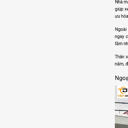
Nhà má
giúp x
ưu hóa
Ngoài 
ngay c
tầm nh
Thân x
năm, đ
Ngoạ