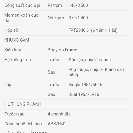
Công suất cực đại
Ps/rpm
146/3.500
Momen xoắn cực
Nm/rpm
370/1.400
đại
Hộp số
FPT2840.6 (6 tiến + 1 lùi)
KHUNG GẦM
Kiểu loại
Body on Frame
Hệ thống treo
Trước
Độc lập, nhíp lá ngang
Phụ thuộc, nhíp lá, thanh cân
Sau
bằng
Lốp
Trước
Single 195/75R16
Sau
Dual 195/75R16
HỆ THỐNG PHANH
Trước/sau
4 phanh đĩa
Công nghệ tích hợp
ABS/EBD