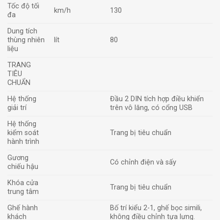
Tốc độ tối
km/h
130
đa
Dung tích
thùng nhiên
lít
80
liệu
TRANG
TIÊU
CHUẨN
Hệ thống
Đầu 2 DIN tích hợp điều khiển
giải trí
trên vô lăng, có cổng USB
Hệ thống
kiểm soát
Trang bị tiêu chuẩn
hành trình
Gương
Có chỉnh điện và sấy
chiếu hậu
Khóa cửa
Trang bị tiêu chuẩn
trung tâm
Ghế hành
Bố trí kiểu 2-1, ghế bọc simili,
khách
không điều chỉnh tựa lưng.