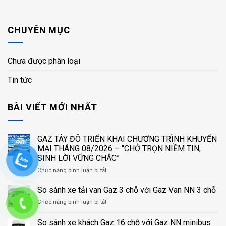
CHUYÊN MỤC
Chưa được phân loại
Tin tức
BÀI VIẾT MỚI NHẤT
GAZ TÂY ĐÔ TRIỂN KHAI CHƯƠNG TRÌNH KHUYẾN
MẠI THÁNG 08/2026 – “CHỞ TRỌN NIỀM TIN,
SINH LỜI VỮNG CHẮC”
ở
Chức năng bình luận bị tắt
GAZ
TÂY
So sánh xe tải van Gaz 3 chỗ với Gaz Van NN 3 chỗ
ĐÔ
ở
Chức năng bình luận bị tắt
TRIỂN
So
KHAI
sánh
So sánh xe khách Gaz 16 chỗ với Gaz NN minibus
CHƯƠNG