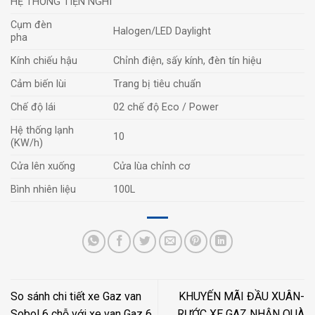
HỆ THỐNG TIỆN NGHI
Cụm đèn
Halogen/LED Daylight
pha
Kính chiếu hậu
Chỉnh điện, sấy kính, đèn tín hiệu
Cảm biến lùi
Trang bị tiêu chuẩn
Chế độ lái
02 chế độ Eco / Power
Hệ thống lạnh
10
(KW/h)
Cửa lên xuống
Cửa lùa chỉnh cơ
Bình nhiên liệu
100L
So sánh chi tiết xe Gaz van
KHUYẾN MÃI ĐẦU XUÂN-
Sobol 6 chỗ với xe van Gaz 6
RƯỚC XE GAZ NHẬN QUÀ