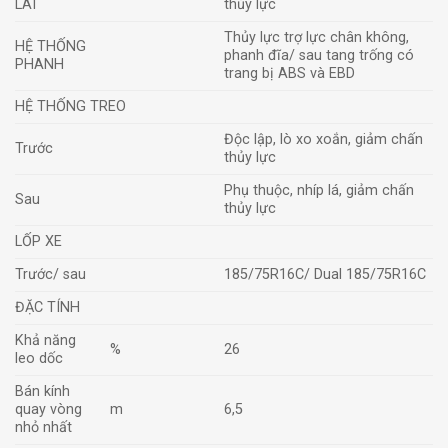
LÁI
thủy lực
Thủy lực trợ lực chân không,
HỆ THỐNG
phanh đĩa/ sau tang trống có
PHANH
trang bị ABS và EBD
HỆ THỐNG TREO
Độc lập, lò xo xoắn, giảm chấn
Trước
thủy lực
Phụ thuộc, nhíp lá, giảm chấn
Sau
thủy lực
LỐP XE
Trước/ sau
185/75R16C/ Dual 185/75R16C
ĐẶC TÍNH
Khả năng
%
26
leo dốc
Bán kính
quay vòng
m
6,5
nhỏ nhất