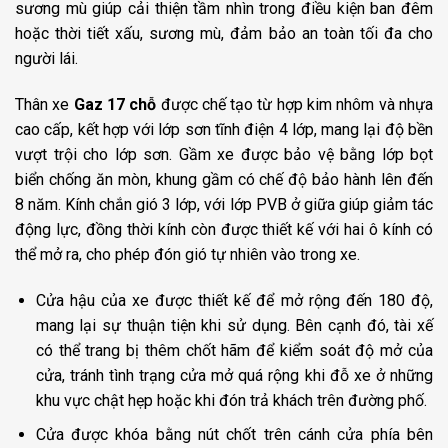
sương mù giúp cải thiện tầm nhìn trong điều kiện ban đêm
hoặc thời tiết xấu, sương mù, đảm bảo an toàn tối đa cho
người lái.
Thân xe
Gaz 17 chỗ
được chế tạo từ hợp kim nhôm và nhựa
cao cấp, kết hợp với lớp sơn tĩnh điện 4 lớp, mang lại độ bền
vượt trội cho lớp sơn. Gầm xe được bảo vệ bằng lớp bọt
biển chống ăn mòn, khung gầm có chế độ bảo hành lên đến
8 năm. Kính chắn gió 3 lớp, với lớp PVB ở giữa giúp giảm tác
động lực, đồng thời kính còn được thiết kế với hai ô kính có
thể mở ra, cho phép đón gió tự nhiên vào trong xe.
Cửa hậu của xe được thiết kế để mở rộng đến 180 độ,
mang lại sự thuận tiện khi sử dụng. Bên cạnh đó, tài xế
có thể trang bị thêm chốt hãm để kiểm soát độ mở của
cửa, tránh tình trạng cửa mở quá rộng khi đỗ xe ở những
khu vực chật hẹp hoặc khi đón trả khách trên đường phố.
Cửa được khóa bằng nút chốt trên cánh cửa phía bên