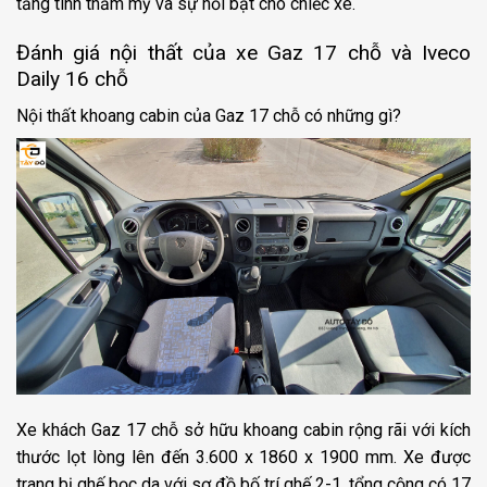
tăng tính thẩm mỹ và sự nổi bật cho chiếc xe.
Đánh giá nội thất của xe Gaz 17 chỗ và Iveco
Daily 16 chỗ
Nội thất khoang cabin của Gaz 17 chỗ có những gì?
Xe khách Gaz 17 chỗ sở hữu khoang cabin rộng rãi với kích
thước lọt lòng lên đến 3.600 x 1860 x 1900 mm. Xe được
trang bị ghế bọc da với sơ đồ bố trí ghế 2-1, tổng cộng có 17