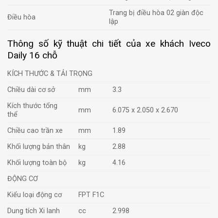
Trang bị điều hòa 02 giàn độc
Điều hòa
lập
Thông số kỹ thuật chi tiết của xe khách Iveco
Daily 16 chỗ
KÍCH THƯỚC & TẢI TRỌNG
Chiều dài cơ sở
mm
3.3
Kích thước tổng
mm
6.075 x 2.050 x 2.670
thể
Chiều cao trần xe
mm
1.89
Khối lượng bản thân
kg
2.88
Khối lượng toàn bộ
kg
4.16
ĐỘNG CƠ
Kiểu loại động cơ
FPT F1C
Dung tích Xi lanh
cc
2.998