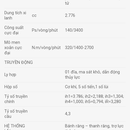
tử
Dung tích xi
cc
2.776
lanh
Công suất
Ps/vòng/phút
140/3400
cực đại
Mô men
xoắn cực
N.m/vòng/phút
320/1400-2700
đại
TRUYỀN ĐỘNG
01 đĩa, ma sát khô, dẫn động
Ly hợp
thủy lực
Hộp số
Cơ khí, 5 số tiến,1 số lùi
Tỷ số truyền
ih1=3.786; ih2=2,188; ih3=1,304;
chính
ih4=1,000; ih5=0,794; iR=3,280
Tỷ số truyền
4,3
cầu
HỆ THỐNG
Bánh răng – thanh răng, trợ lực