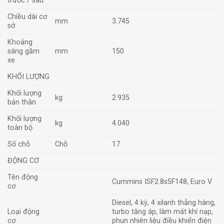
trước / sau
Chiều dài cơ
mm
3.745
sở
Khoảng
sáng gầm
mm
150
xe
KHỐI LƯỢNG
Khối lượng
kg
2.935
bản thân
Khối lượng
kg
4.040
toàn bộ
Số chỗ
Chỗ
17
ĐỘNG CƠ
Tên động
Cummins ISF2.8s5F148, Euro V
cơ
Diesel, 4 kỳ, 4 xilanh thẳng hàng,
Loại động
turbo tăng áp, làm mát khí nạp,
cơ
phun nhiên liệu điều khiển điện