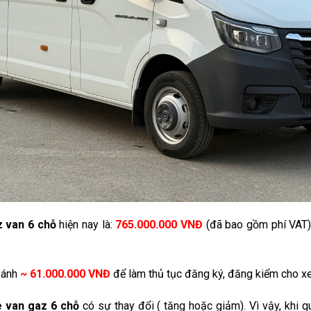
z van 6 chỗ
hiện nay là:
765.000.000 VNĐ
(đã bao gồm phí VAT)
 bánh
~ 61.000.000 VNĐ
để làm thủ tục đăng ký, đăng kiểm cho xe
e van gaz 6 chỗ
có sự thay đổi ( tăng hoặc giảm). Vì vậy, khi q