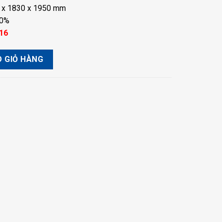
 x 1830 x 1950 mm
00%
16
TRỌNG 590KG số lượng
 GIỎ HÀNG