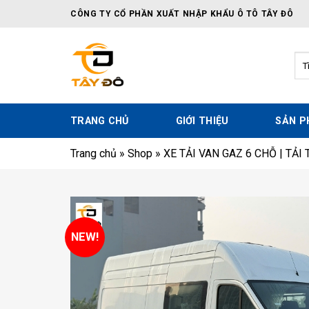
Skip
CÔNG TY CỔ PHẦN XUẤT NHẬP KHẨU Ô TÔ TÂY ĐÔ
to
content
Tì
kiế
TRANG CHỦ
GIỚI THIỆU
SẢN 
Trang chủ
»
Shop
»
XE TẢI VAN GAZ 6 CHỖ | TẢI
NEW!