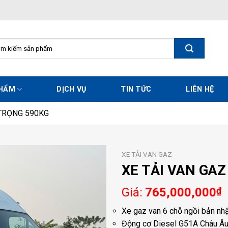
m
m:
PHẨM
DỊCH VỤ
TIN TỨC
LIÊN HỆ
 TRỌNG 590KG
XE TẢI VAN GAZ
XE TẢI VAN GAZ
765,000,000
₫
Xe gaz van 6 chỗ ngồi bản nh
Động cơ Diesel G51A Châu Âu