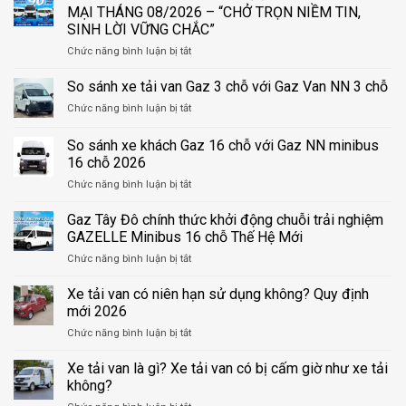
MẠI THÁNG 08/2026 – “CHỞ TRỌN NIỀM TIN,
SINH LỜI VỮNG CHẮC”
ở
Chức năng bình luận bị tắt
GAZ
TÂY
So sánh xe tải van Gaz 3 chỗ với Gaz Van NN 3 chỗ
ĐÔ
ở
Chức năng bình luận bị tắt
TRIỂN
So
KHAI
sánh
So sánh xe khách Gaz 16 chỗ với Gaz NN minibus
CHƯƠNG
xe
TRÌNH
16 chỗ 2026
tải
KHUYẾN
ở
Chức năng bình luận bị tắt
van
MẠI
So
Gaz
THÁNG
sánh
3
Gaz Tây Đô chính thức khởi động chuỗi trải nghiệm
08/2026
xe
chỗ
GAZELLE Minibus 16 chỗ Thế Hệ Mới
–
khách
với
“CHỞ
ở
Chức năng bình luận bị tắt
Gaz
Gaz
TRỌN
Gaz
16
Van
NIỀM
Tây
Xe tải van có niên hạn sử dụng không? Quy định
chỗ
NN
TIN,
Đô
với
3
mới 2026
SINH
chính
Gaz
chỗ
LỜI
ở
Chức năng bình luận bị tắt
thức
NN
VỮNG
Xe
khởi
minibus
CHẮC”
tải
Xe tải van là gì? Xe tải van có bị cấm giờ như xe tải
động
16
van
chuỗi
không?
chỗ
có
trải
2026