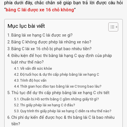
phía dưới đây, chắc chắn sẽ giúp bạn trả lời được câu hỏi
“
bằng C lái được xe 16 chỗ không
”
Mục lục bài viết
Bằng lái xe hạng C lái được xe gì?
Bằng C không được phép lái những xe nào?
Bằng C lái xe 16 chỗ bị phạt bao nhiêu tiền?
Điều kiện để học thi bằng lái hạng C quy định của pháp
luật như thế nào?
Về vấn đề sức khỏe
Độ tuổi học & dự thi cấp phép bằng lái xe hạng C
Trình độ học vấn
Thời gian học đào tạo bằng lái xe C trong bao lâu?
Thủ tục để dự thi cấp phép bằng lái xe hạng C chi tiết
Chuẩn bị Hồ sơ thi bằng C gồm những giấy tờ gì?
Thi giấy phép lái xe hạng C ở đâu?
Quy trình thi giấy phép lái xe hạng C diễn ra như thế nào?
Chi phí dự kiến để được học & thi bằng lái C là bao nhiêu
tiền?