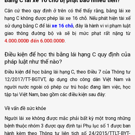
Bằng C lái xe 16 chỗ bị phạt bao nhiêu tiền?
Căn cứ theo quy định ở trên có thể thấy rằng, bằng lái xe
hạng C không được phép lái xe 16 chỗ. Nếu phát hiện tài xế
sử dụng bằng C để lái
xe 16 chỗ
, đây là hành vi vi phạm luật
giao thông đường bộ và sẽ bị mức phạt rất nặng từ
4.000.000Đ đến 6.000.000Đ
.
Điều kiện để học thi bằng lái hạng C quy định của
pháp luật như thế nào?
Điều kiện để học bằng lái hạng C, theo Điều 7 của Thông tư
12/2017/TT-BGTVT, áp dụng cho công dân Việt Nam và
người nước ngoài có phép cư trú hoặc đang làm việc, học
tập tại Việt Nam, bao gồm các điều kiện sau đây:
Về vấn đề sức khỏe
Người lái xe không được mắc phải bất kỳ một trong những
bệnh thuộc nhóm 3 được quy định tại Phụ lục số 1 được ban
hành kèm theo Thông tư liên tịch số 24/2015/TTLT-BYT-