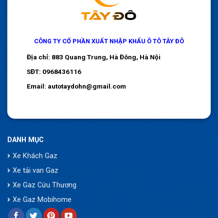
CÔNG TY CỔ PHẦN XUẤT NHẬP KHẨU Ô TÔ TÂY ĐÔ
Địa chỉ: 883 Quang Trung, Hà Đông, Hà Nội
SĐT: 0968436116
Email: autotaydohn@gmail.com
DANH MỤC
Xe Khách Gaz
Xe tải van Gaz
Xe Gaz Cứu Thương
Xe Gaz Mobihome