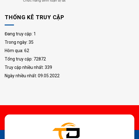
ở
Chức năng bình luận bị tắt
niên
nghiệm
Xe
hạn
GAZELLE
tải
sử
Minibus
THỐNG KÊ TRUY CẬP
van
dụng
16
là
không?
chỗ
gì?
Quy
Thế
Xe
định
Đang truy cập: 1
Hệ
tải
mới
Mới
Trong ngày: 35
van
2026
có
Hôm qua: 62
bị
cấm
Tổng truy cập: 72872
giờ
Truy cập nhiều nhất: 339
như
xe
Ngày nhiều nhất: 09.05.2022
tải
không?