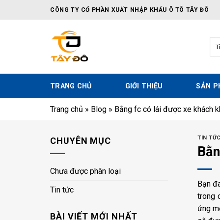
Skip
CÔNG TY CỔ PHẦN XUẤT NHẬP KHẨU Ô TÔ TÂY ĐÔ
to
content
Tì
kiế
TRANG CHỦ
GIỚI THIỆU
SẢN 
Trang chủ
»
Blog
»
Bằng fc có lái được xe khách
TIN TỨ
CHUYÊN MỤC
Bằn
Chưa được phân loại
Bạn đa
Tin tức
trong 
ứng mộ
BÀI VIẾT MỚI NHẤT