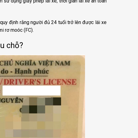
sử dụng giấy phép lái xe, thời gian lái xe an toàn
uy định rằng người đủ 24 tuổi trở lên được lái xe
mi rơ moóc (FC).
êu chỗ?