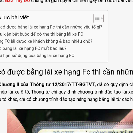
ợc
Gaz Tây Đô
chúng tôi giải quyết chi tiết ngay bên dưới bài viế
lục bài viết
có được bằng lái xe hạng Fc thì cần những yếu tố gì?
u kiện bắt buộc để có thể thi bằng lái xe FC
g FC lái được xe khách không & bao nhiêu chỗ?
 bằng lái xe hạng FC mất bao lâu?
i hạn sử dụng của bằng lái xe hạng FC
ó được bằng lái xe hạng Fc thì cần nhữn
Chương II của Thông tư 12/2017/TT-BGTVT
, đã có quy định c
hép lái xe ô tô, Thông tư chỉ quy định chương trình đào tạo lái 
 ô tô khác, chỉ có chương trình đào tạo nâng hạng bằng lái từ các 