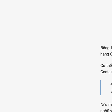
Bằng l
hạng C
Cụ thể
Contai
Nếu mu
ngồi) 