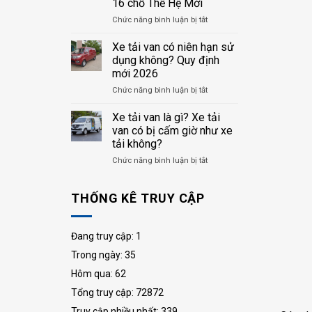
16 chỗ Thế Hệ Mới
16
NN
LỜI
chỗ
3
ở
Chức năng bình luận bị tắt
VỮNG
với
chỗ
Gaz
CHẮC”
Gaz
Tây
Xe tải van có niên hạn sử
NN
Đô
dụng không? Quy định
minibus
chính
mới 2026
16
thức
chỗ
ở
Chức năng bình luận bị tắt
khởi
2026
Xe
động
tải
chuỗi
Xe tải van là gì? Xe tải
van
trải
van có bị cấm giờ như xe
có
nghiệm
tải không?
niên
GAZELLE
ở
Chức năng bình luận bị tắt
hạn
Minibus
Xe
sử
16
tải
dụng
chỗ
THỐNG KÊ TRUY CẬP
van
không?
Thế
là
Quy
Hệ
gì?
định
Mới
Xe
mới
Đang truy cập: 1
tải
2026
Trong ngày: 35
van
có
Hôm qua: 62
bị
cấm
Tổng truy cập: 72872
giờ
Truy cập nhiều nhất: 339