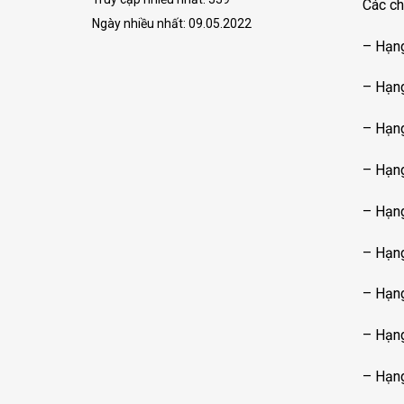
Các ch
như
xe
Ngày nhiều nhất: 09.05.2022
tải
– Hạng
không?
– Hạng
– Hạng
– Hạng
– Hạng
– Hạng
– Hạng
– Hạng
– Hạng