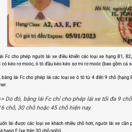
ái Fc cho phép người lái xe điều khiển các loại xe hạng B1, B2,
 có kéo rơ moóc, ô tô đầu kéo kéo sơ mi rơ moóc (bao gồm cả xe
, bằng lái Fc cho phép lái các loại xe ô tô từ 4 đến 9 chỗ (hạng B
ner.
=> Do đó, bằng lái Fc chỉ cho phép lái xe tối đa 9 ch
16 chỗ, 30 chỗ hoặc 45 chỗ hiện nay.
ốn lái được các loại xe khách nhiều chỗ hơn, người lái xe cần 
và hạng E (xe trên 30 chỗ ngồi).