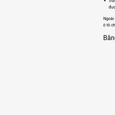
Trư
đượ
Ngoài 
ô tô c
Bằn