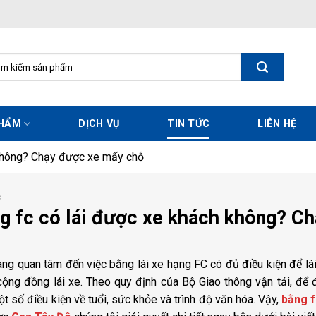
m
m:
PHẨM
DỊCH VỤ
TIN TỨC
LIÊN HỆ
 không? Chạy được xe mấy chỗ
C
g fc có lái được xe khách không? C
ng quan tâm đến việc bằng lái xe hạng FC có đủ điều kiện để lá
cộng đồng lái xe. Theo quy định của Bộ Giao thông vận tải, để 
t số điều kiện về tuổi, sức khỏe và trình độ văn hóa. Vậy,
bằng f