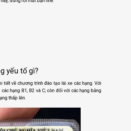
t này, đừng rời mắt bạn nhé.
g yếu tố gì?
hi tiết về chương trình đào tạo lái xe các hạng. Với
xe các hạng B1, B2 và C; còn đối với các hạng bằng
hạng thấp lên.