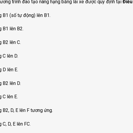
ương trình đào tạo nâng hạng bằng lái xe được quy định tại
Điều
 B1 (số tự động) lên B1.
 B1 lên B2.
 B2 lên C.
 C lên D.
 D lên E.
 B2 lên D.
 C lên E.
 B2, D, E lên F tương ứng.
 C, D, E lên FC.