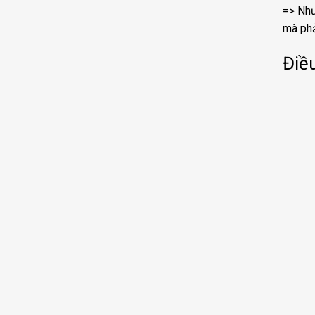
=> Như
mà phả
Điều