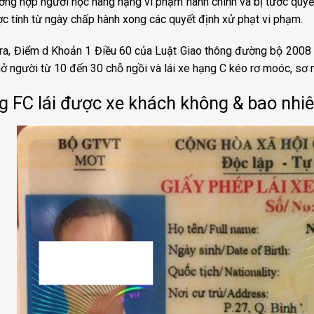
ờng hợp người học nâng hạng vi phạm hành chính và bị tước quyền 
c tính từ ngày chấp hành xong các quyết định xử phạt vi phạm.
ra, Điểm d Khoản 1 Điều 60 của Luật Giao thông đường bộ 2008 q
hở người từ 10 đến 30 chỗ ngồi và lái xe hạng C kéo rơ moóc, sơ 
g FC lái được xe khách không & bao nhi