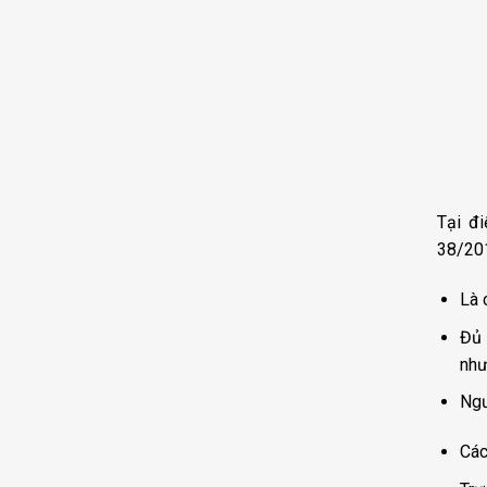
Tại đ
38/201
Là 
Đủ 
như
Ngư
Các