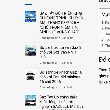
sẽ đư
GAZ TÂY ĐÔ TRIỂN KHAI
Mục 
CHƯƠNG TRÌNH KHUYẾN
MẠI THÁNG 08/2026 –
Để 
“CHỞ TRỌN NIỀM TIN,
Điề
SINH LỜI VỮNG CHẮC”
Bằn
ở
Chức năng bình luận bị tắt
Học
GAZ
Thờ
TÂY
So sánh xe tải van Gaz 3
ĐÔ
chỗ với Gaz Van NN 3
TRIỂN
chỗ
Để c
KHAI
ở
Chức năng bình luận bị tắt
CHƯƠNG
So
TRÌNH
Theo
sánh
KHUYẾN
So sánh xe khách Gaz 16
xe
MẠI
giấy p
chỗ với Gaz NN minibus
tải
THÁNG
16 chỗ 2026
lái xe
van
08/2026
ở
Chức năng bình luận bị tắt
Gaz
–
So
3
“CHỞ
sánh
chỗ
TRỌN
Gaz Tây Đô chính thức
xe
với
NIỀM
khởi động chuỗi trải
khách
Gaz
TIN,
nghiệm GAZELLE Minibus
Gaz
Van
SINH